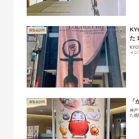
KY
展覧会訪問
た 1
KY
ィシ
「
展覧会訪問
神戸
た感