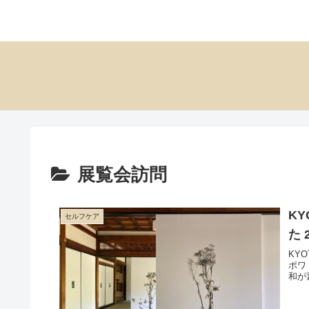
展覧会訪問
KY
セルフケア
た 2
KY
ポワ
和が